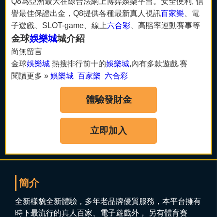
Q8爲亞洲最大在線合法網上博弈娛樂平台。安全便利, 信
譽最佳保證出金，Q8提供各種最新真人視訊
百家樂
、電
子遊戲、SLOT-game、線上
六合彩
、高賠率運動賽事等
金球
娛樂城
城介紹
尚無留言
金球
娛樂城
熱搜排行前十的
娛樂城
,內有多款遊戲.賽
閱讀更多 »
娛樂城
百家樂
六合彩
體驗發財金
立即加入
簡介
全新樣貌全新體驗，多年老品牌優質服務，本平台擁有
時下最流行的真人百家、電子遊戲外， 另有體育賽