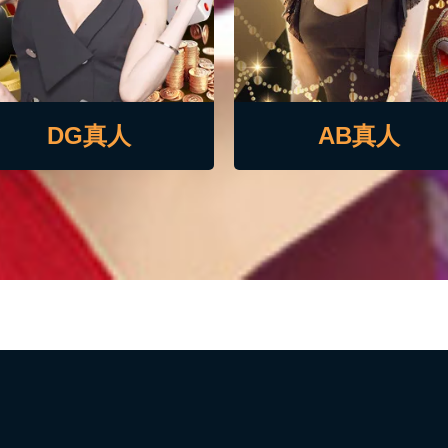
DG真人
AB真人