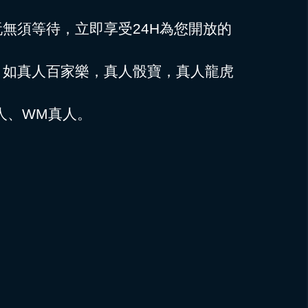
無須等待，立即享受24H為您開放的
，如真人百家樂，真人骰寶，真人龍虎
人、WM真人。