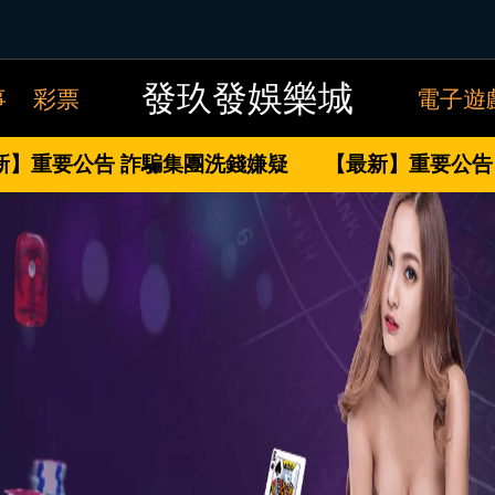
發玖發娛樂城
事
彩票
電子遊
 詐騙集團洗錢嫌疑
【最新】重要公告 嚴禁不正