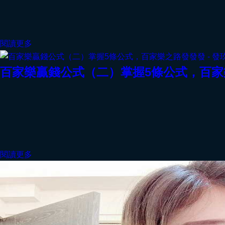
閱讀更多
百家樂贏錢公式（二）掌握5條公式，百家
閱讀更多