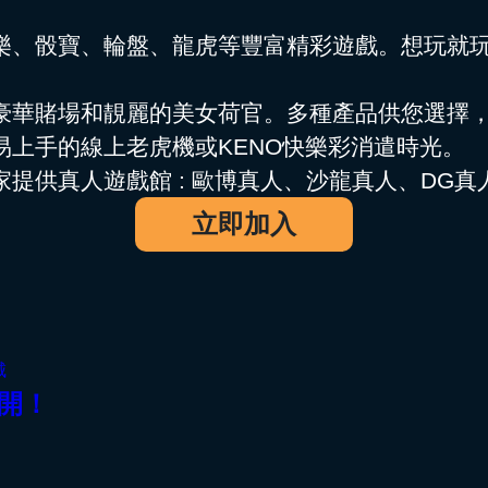
樂、骰寶、輪盤、龍虎等豐富精彩遊戲。想玩就玩
豪華賭場和靚麗的美女荷官。多種產品供您選擇
易上手的線上老虎機或KENO快樂彩消遣時光。
提供真人遊戲館 : 歐博真人、沙龍真人、DG真
立即加入
開！