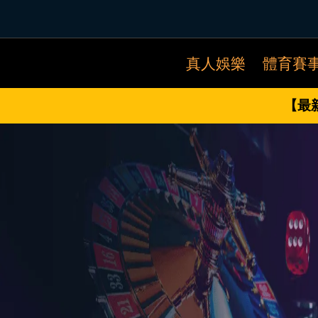
真人娛樂
體育賽
【最新】重要公告